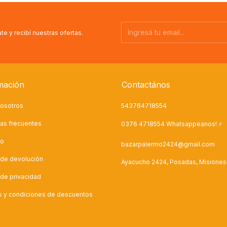
te y recibí nuestras ofertas.
mación
Contactános
osotros
543764718554
as frecuentes
0376 4718554 Whatsappeanos! ⚡
to
bazarpalermo2424@gmail.com
a de devolución
Ayacucho 2424, Posadas, Misiones
a de privacidad
as y condiciones de descuentos