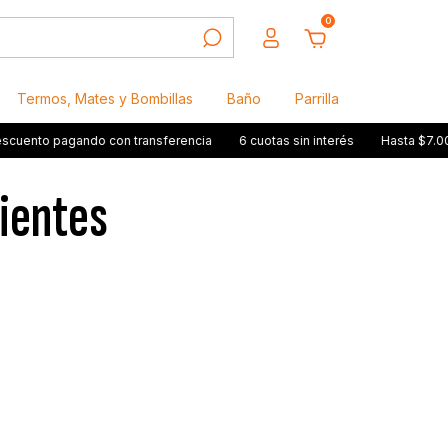
0
Termos, Mates y Bombillas
Baño
Parrilla
pagando con transferencia
6 cuotas sin interés
Hasta $7.000 en ca
lientes