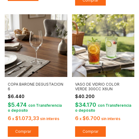
COPA BARONE DEGUSTACION
VASO DE VIDRIO COLOR
6
VERDE 300CC X6UN
$6.440
$40.200
$5.474
$34.170
con
Transferencia
con
Transferencia
o depósito
o depósito
6
$1.073,33
6
$6.700
x
sin interés
x
sin interés