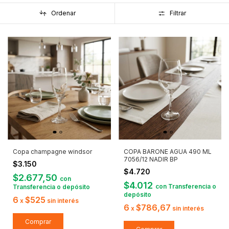
Ordenar
Filtrar
Copa champagne windsor
COPA BARONE AGUA 490 ML
7056/12 NADIR BP
$3.150
$4.720
$2.677,50
con
$4.012
con
Transferencia o
Transferencia o depósito
depósito
6
$525
x
sin interés
6
$786,67
x
sin interés