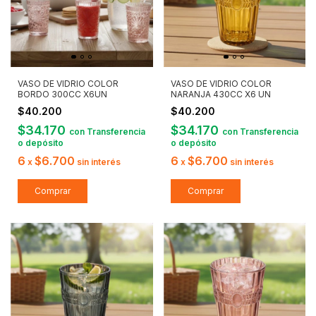
VASO DE VIDRIO COLOR
VASO DE VIDRIO COLOR
BORDO 300CC X6UN
NARANJA 430CC X6 UN
$40.200
$40.200
$34.170
$34.170
con
Transferencia
con
Transferencia
o depósito
o depósito
6
$6.700
6
$6.700
x
sin interés
x
sin interés