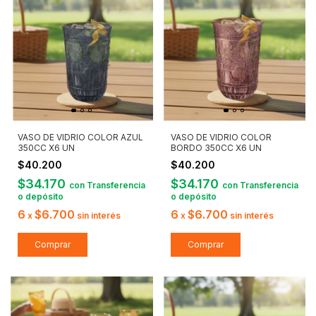
VASO DE VIDRIO COLOR AZUL
VASO DE VIDRIO COLOR
350CC X6 UN
BORDO 350CC X6 UN
$40.200
$40.200
$34.170
$34.170
con
Transferencia
con
Transferencia
o depósito
o depósito
6
$6.700
6
$6.700
x
sin interés
x
sin interés