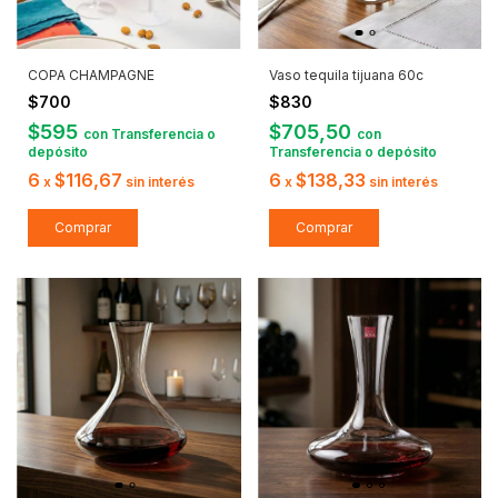
COPA CHAMPAGNE
Vaso tequila tijuana 60c
$700
$830
$595
$705,50
con
Transferencia o
con
depósito
Transferencia o depósito
6
$116,67
6
$138,33
x
sin interés
x
sin interés