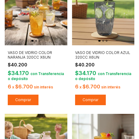
VASO DE VIDRIO COLOR
VASO DE VIDRIO COLOR AZUL
NARANJA 320CC X6UN
320CC X6UN
$40.200
$40.200
$34.170
$34.170
con
Transferencia
con
Transferencia
o depósito
o depósito
6
$6.700
6
$6.700
x
sin interés
x
sin interés