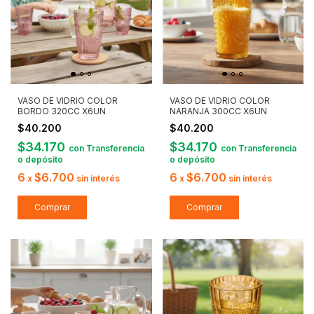
VASO DE VIDRIO COLOR
VASO DE VIDRIO COLOR
BORDO 320CC X6UN
NARANJA 300CC X6UN
$40.200
$40.200
$34.170
$34.170
con
Transferencia
con
Transferencia
o depósito
o depósito
6
$6.700
6
$6.700
x
sin interés
x
sin interés