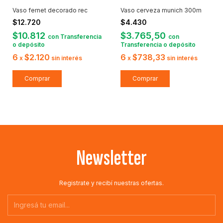
Vaso fernet decorado rec
Vaso cerveza munich 300m
$12.720
$4.430
$10.812
$3.765,50
con
Transferencia
con
o depósito
Transferencia o depósito
6
$2.120
6
$738,33
x
sin interés
x
sin interés
Newsletter
Registrate y recibí nuestras ofertas.