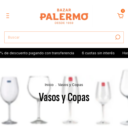
0
scuento pagando con transferencia
6 cuotas sin interés
Hasta $7.0
Inicio
.
Vasos y Copas
Vasos y Copas