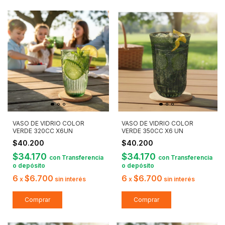
VASO DE VIDRIO COLOR
VASO DE VIDRIO COLOR
VERDE 320CC X6UN
VERDE 350CC X6 UN
$40.200
$40.200
$34.170
$34.170
con
Transferencia
con
Transferencia
o depósito
o depósito
6
$6.700
6
$6.700
x
sin interés
x
sin interés