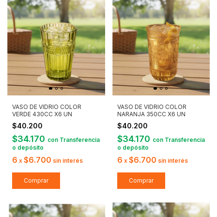
VASO DE VIDRIO COLOR
VASO DE VIDRIO COLOR
VERDE 430CC X6 UN
NARANJA 350CC X6 UN
$40.200
$40.200
$34.170
$34.170
con
Transferencia
con
Transferencia
o depósito
o depósito
6
$6.700
6
$6.700
x
sin interés
x
sin interés