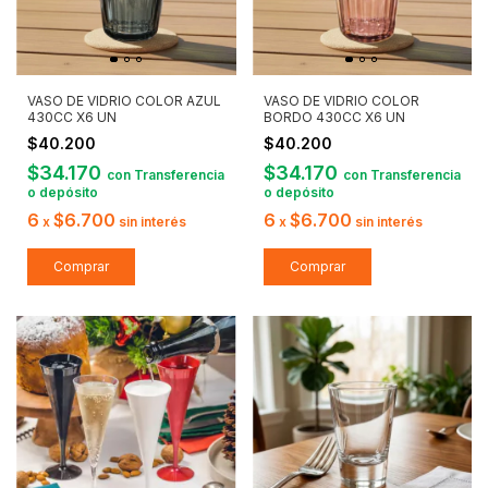
VASO DE VIDRIO COLOR AZUL
VASO DE VIDRIO COLOR
430CC X6 UN
BORDO 430CC X6 UN
$40.200
$40.200
$34.170
$34.170
con
Transferencia
con
Transferencia
o depósito
o depósito
6
$6.700
6
$6.700
x
sin interés
x
sin interés