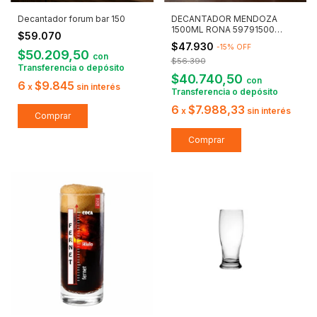
Decantador forum bar 150
DECANTADOR MENDOZA
1500ML RONA 59791500
$59.070
CRYSTAL RO
$47.930
-
15
%
OFF
$50.209,50
con
$56.390
Transferencia o depósito
$40.740,50
con
6
$9.845
x
sin interés
Transferencia o depósito
6
$7.988,33
x
sin interés