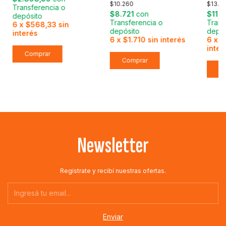
$10.260
$13.7
Transferencia o
$8.721
con
$11.
depósito
Transferencia o
Trans
6
x
$568,33
sin
depósito
depós
interés
6
x
$1.710
sin interés
6
x
$
inter
Newsletter
Registrate y recibí nuestras ofertas.