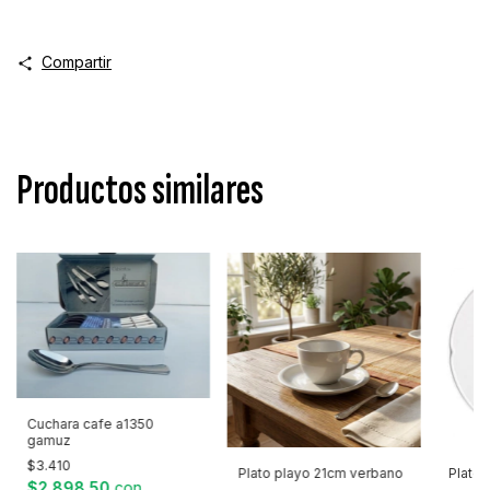
Compartir
Productos similares
Cuchara cafe a1350
gamuz
$3.410
Plato playo 21cm verbano
Plato 
$2.898,50
con